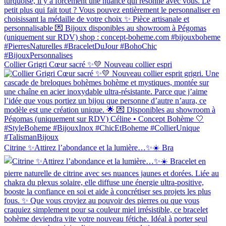
Collier Grigri Cœur sacré ✨💛 Nouveau collier espri
Citrine ✨Attirez l’abondance et la lumière…✨☀️ Bra