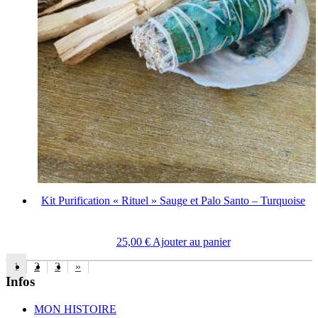
Kit Purification « Rituel » Sauge et Palo Santo – Turquoise
25,00
€
Ajouter au panier
1
2
3
»
Infos
MON HISTOIRE