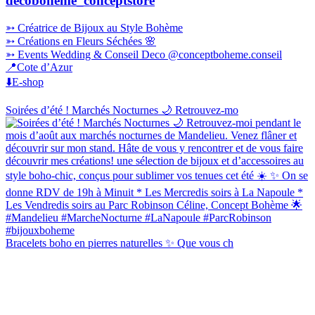
decoboheme_conceptstore
➳ Créatrice de Bijoux au Style Bohème
➳ Créations en Fleurs Séchées 🌸
➳ Events Wedding & Conseil Deco @conceptboheme.conseil
📍Cote d’Azur
⬇️E-shop
Soirées d’été ! Marchés Nocturnes 🌙 Retrouvez-mo
Bracelets boho en pierres naturelles ✨ Que vous ch