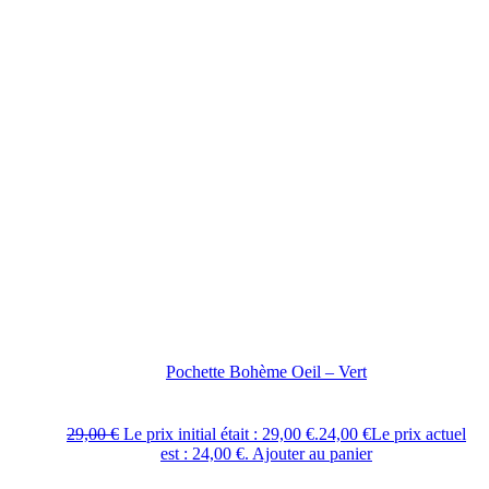
Pochette Bohème Oeil – Vert
29,00
€
Le prix initial était : 29,00 €.
24,00
€
Le prix actuel
est : 24,00 €.
Ajouter au panier