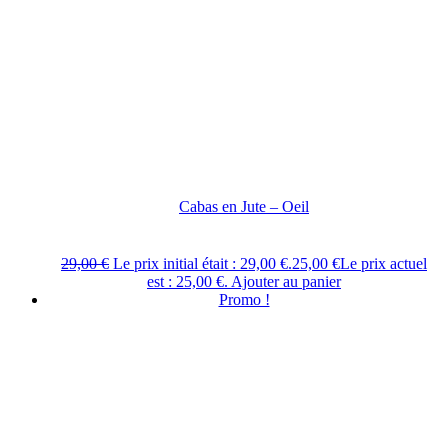
Cabas en Jute – Oeil
29,00
€
Le prix initial était : 29,00 €.
25,00
€
Le prix actuel
est : 25,00 €.
Ajouter au panier
Promo !