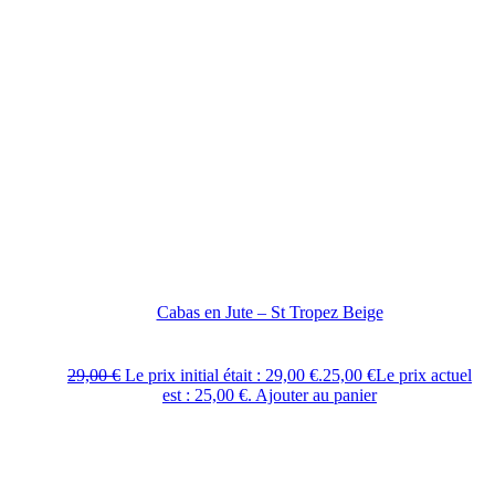
Cabas en Jute – St Tropez Beige
29,00
€
Le prix initial était : 29,00 €.
25,00
€
Le prix actuel
est : 25,00 €.
Ajouter au panier