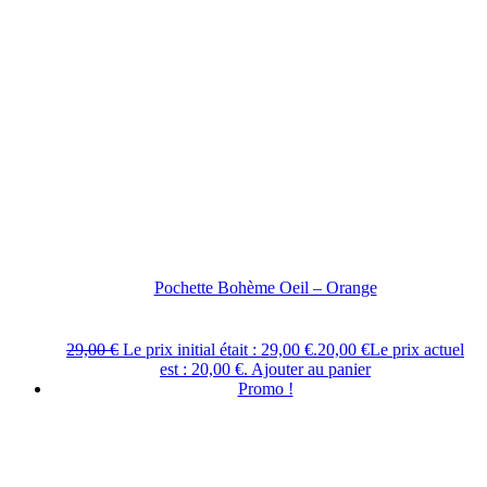
Pochette Bohème Oeil – Orange
29,00
€
Le prix initial était : 29,00 €.
20,00
€
Le prix actuel
est : 20,00 €.
Ajouter au panier
Promo !