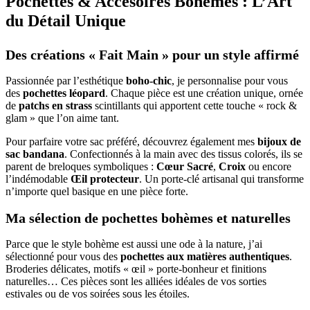
Pochettes & Accesoires Bohèmes : L’Art
du Détail Unique
Des créations « Fait Main » pour un style affirmé
Passionnée par l’esthétique
boho-chic
, je personnalise pour vous
des
pochettes léopard
. Chaque pièce est une création unique, ornée
de
patchs en strass
scintillants qui apportent cette touche « rock &
glam » que l’on aime tant.
Pour parfaire votre sac préféré, découvrez également mes
bijoux de
sac bandana
. Confectionnés à la main avec des tissus colorés, ils se
parent de breloques symboliques :
Cœur Sacré
,
Croix
ou encore
l’indémodable
Œil protecteur
. Un porte-clé artisanal qui transforme
n’importe quel basique en une pièce forte.
Ma sélection de pochettes bohèmes et naturelles
Parce que le style bohème est aussi une ode à la nature, j’ai
sélectionné pour vous des
pochettes aux matières authentiques
.
Broderies délicates, motifs « œil » porte-bonheur et finitions
naturelles… Ces pièces sont les alliées idéales de vos sorties
estivales ou de vos soirées sous les étoiles.