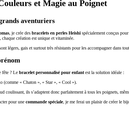
 Couleurs et Magie au Poignet
 grands aventuriers
omas
, je crée des
bracelets en perles Heishi
spécialement conçus pour l
 chaque création est unique et vitaminée.
sont légers, gais et surtout très résistants pour les accompagner dans tou
 prénom
e fête ? Le
bracelet personnalisé pour enfant
est la solution idéale :
o (comme « Chaton », « Star », « Cool »).
d coulissant, ils s’adaptent donc parfaitement à tous les poignets, même
acter pour une
commande spéciale
, je me ferai un plaisir de créer le bi