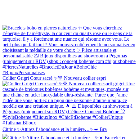
Collier Grigri Cœur sacré ✨💛 Nouveau collier espri
Citrine ✨Attirez l’abondance et la lumière…✨☀️ Bra