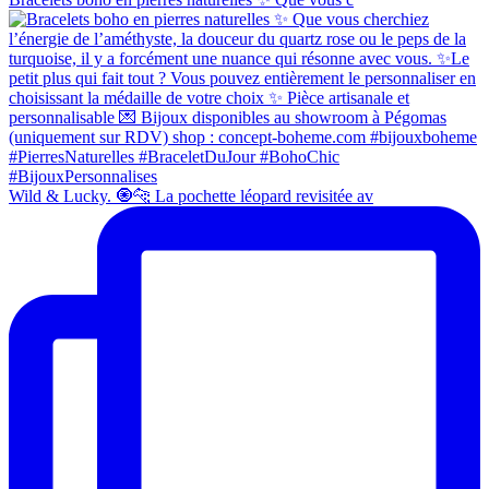
Wild & Lucky. 🧿🐆 La pochette léopard revisitée av