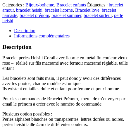
Catégories :
Bijoux-boheme
,
Bracelet enfants
Étiquettes :
bracelet
amour
,
bracelet heishi
,
bracelet licorne
,
Bracelet love
,
bracelet
namaste
,
bracelet prénom
,
bracelet summer
,
bracelet surfeur
,
perle
heishi
Description
Informations complémentaires
Description
Bracelet perles Heishi Corail avec licorne en métal fin couleur vieux
rose – réalisé sur fils macramé avec fermoir macramé réglable. taille
enfant
Les bracelets sont faits main, il peut donc y avoir des différences
avec les photos, chaque modèle est unique.
Ils existent en taille adulte et enfant pour femme et pour homme.
Pour les commandes de Bracelet Prénom, merci de m’envoyer par
email le prénom à créer avec le numéro de commande.
Plusieurs option possibles :
Perles alphabet blanches ou transparentes, lettres dorées ou noires,
perles heishi taille 4cm de différentes couleurs.