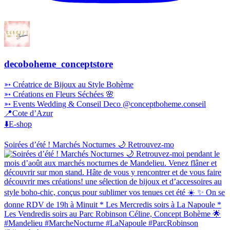
decoboheme_conceptstore
➳ Créatrice de Bijoux au Style Bohème
➳ Créations en Fleurs Séchées 🌸
➳ Events Wedding & Conseil Deco @conceptboheme.conseil
📍Cote d’Azur
⬇️E-shop
Soirées d’été ! Marchés Nocturnes 🌙 Retrouvez-mo