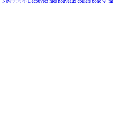
New✨✨✨✨ Découvrez mes nouveaux colliers boho 🩵 fai