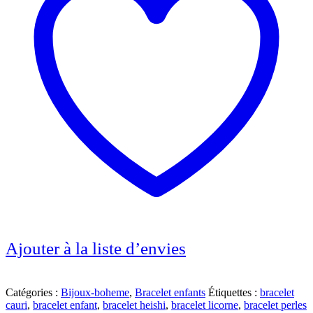
Ajouter à la liste d’envies
Catégories :
Bijoux-boheme
,
Bracelet enfants
Étiquettes :
bracelet
cauri
,
bracelet enfant
,
bracelet heishi
,
bracelet licorne
,
bracelet perles