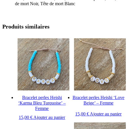
de mort Noir, Tête de mort Blanc
Produits similaires
Bracelet perles Heishi
Bracelet perles Heishi ‘Love
‘Karma Bleu Turquoise’ –
Beige’ – Femme
Femme
15,00
€
Ajouter au panier
15,00
€
Ajouter au panier