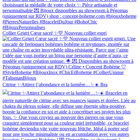
Collier Grigri Cœur sacré ✨💛 Nouveau collier espri
Citrine ✨Attirez l’abondance et la lumière…✨☀️ Bra