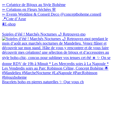
➳ Créatrice de Bijoux au Style Bohème
➳ Créations en Fleurs Séchées 🌸
➳ Events Wedding & Conseil Deco @conceptboheme.conseil
📍Cote d’Azur
⬇️E-shop
Soirées d’été ! Marchés Nocturnes 🌙 Retrouvez-mo
Bracelets boho en pierres naturelles ✨ Que vous ch