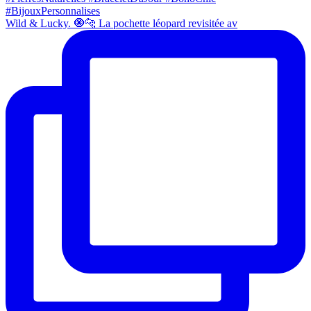
Wild & Lucky. 🧿🐆 La pochette léopard revisitée av