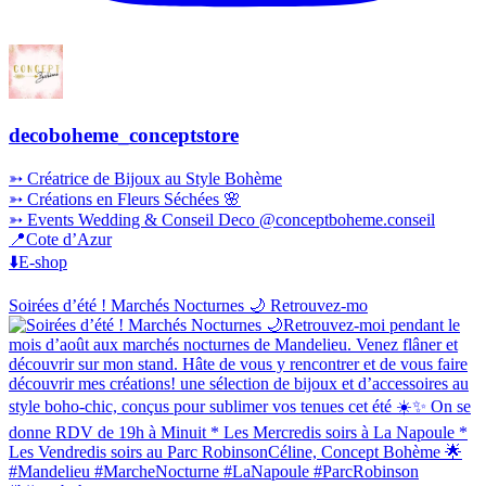
decoboheme_conceptstore
➳ Créatrice de Bijoux au Style Bohème
➳ Créations en Fleurs Séchées 🌸
➳ Events Wedding & Conseil Deco @conceptboheme.conseil
📍Cote d’Azur
⬇️E-shop
Soirées d’été ! Marchés Nocturnes 🌙 Retrouvez-mo