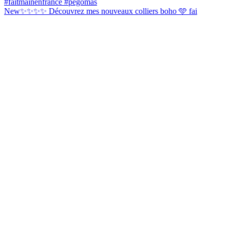
New✨✨✨✨ Découvrez mes nouveaux colliers boho 🩵 fai