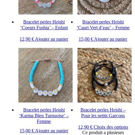
Bracelet perles Heishi
Bracelet perles Heishi
‘Coeurs Fushia’ – Enfant
‘Cauri Vert d’eau’ – Femme
12,90
€
Ajouter au panier
15,00
€
Ajouter au panier
Bracelet perles Heishi
Bracelet perles Heishi –
‘Karma Bleu Turquoise’ –
Pour les petits Garçons
Femme
12,90
€
Choix des options
15,00
€
Ajouter au panier
Ce produit a plusieurs