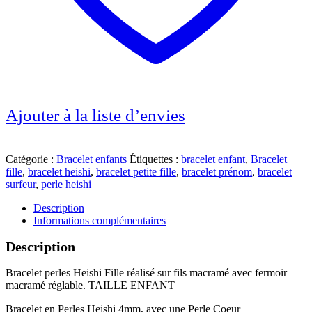
Ajouter à la liste d’envies
Catégorie :
Bracelet enfants
Étiquettes :
bracelet enfant
,
Bracelet
fille
,
bracelet heishi
,
bracelet petite fille
,
bracelet prénom
,
bracelet
surfeur
,
perle heishi
Description
Informations complémentaires
Description
Bracelet perles Heishi Fille réalisé sur fils macramé avec fermoir
macramé réglable. TAILLE ENFANT
Bracelet en Perles Heishi 4mm, avec une Perle Coeur