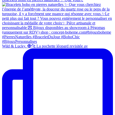
Wild & Lucky. 🧿🐆 La pochette léopard revisitée av