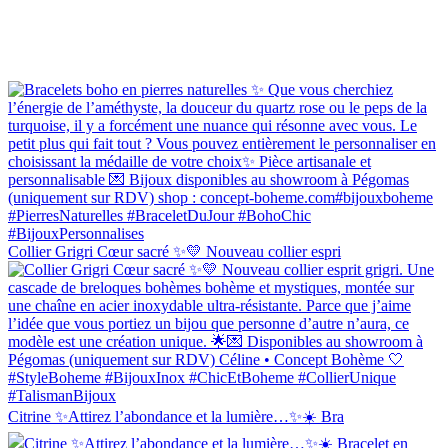
Collier Grigri Cœur sacré ✨💛 Nouveau collier espri
Citrine ✨Attirez l’abondance et la lumière…✨☀️ Bra