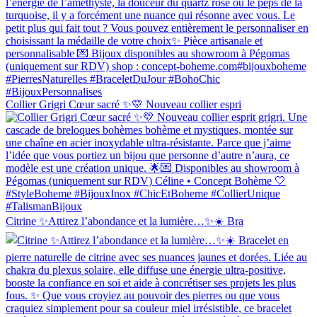
Collier Grigri Cœur sacré ✨💛 Nouveau collier espri
Citrine ✨Attirez l’abondance et la lumière…✨☀️ Bra