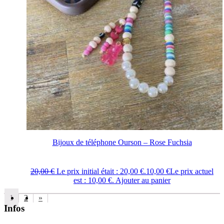
Bijoux de téléphone Ourson – Rose Fuchsia
20,00
€
Le prix initial était : 20,00 €.
10,00
€
Le prix actuel
est : 10,00 €.
Ajouter au panier
1
2
»
Infos