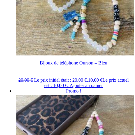
Bijoux de téléphone Ourson – Bleu
20,00
€
Le prix initial était : 20,00 €.
10,00
€
Le prix actuel
est : 10,00 €.
Ajouter au panier
Promo !