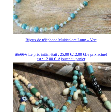
Bijoux de téléphone Multicolore Long – Vert
25,00
€
Le prix initial était : 25,00 €.
12,00
€
Le prix actuel
est : 12,00 €.
Ajouter au panier