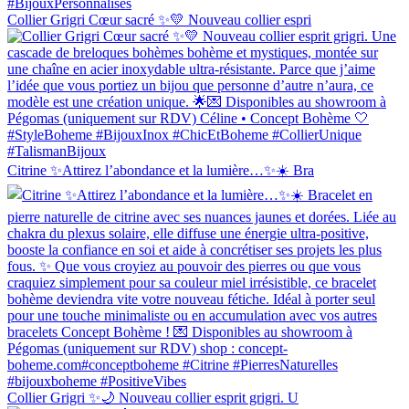
Collier Grigri Cœur sacré ✨💛 Nouveau collier espri
Citrine ✨Attirez l’abondance et la lumière…✨☀️ Bra
Collier Grigri ✨🌙 Nouveau collier esprit grigri. U