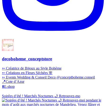
decoboheme_conceptstore
➳ Créatrice de Bijoux au Style Bohème
➳ Créations en Fleurs Séchées 🌸
➳ Events Wedding & Conseil Deco @conceptboheme.conseil
📍Cote d’Azur
⬇️E-shop
Soirées d’été ! Marchés Nocturnes 🌙 Retrouvez-mo