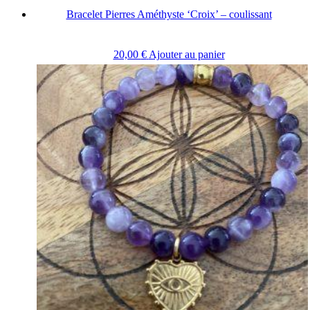
Bracelet Pierres Améthyste ‘Croix’ – coulissant
20,00
€
Ajouter au panier