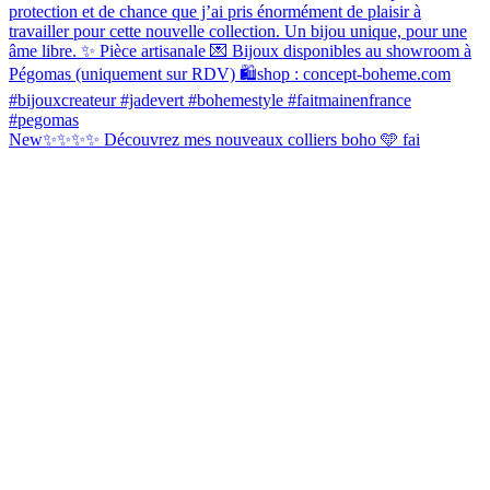
New✨✨✨✨ Découvrez mes nouveaux colliers boho 🩵 fai