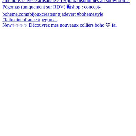
New✨✨✨✨ Découvrez mes nouveaux colliers boho 🩵 fai