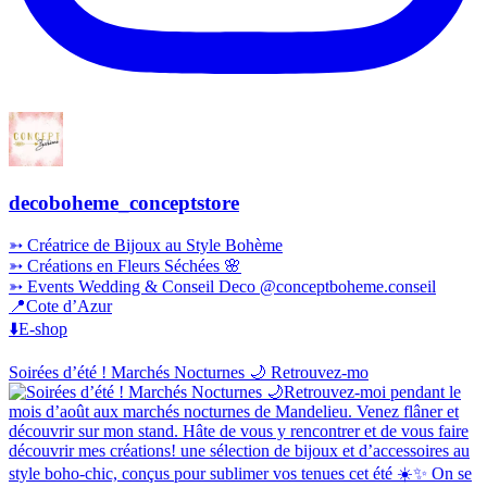
decoboheme_conceptstore
➳ Créatrice de Bijoux au Style Bohème
➳ Créations en Fleurs Séchées 🌸
➳ Events Wedding & Conseil Deco @conceptboheme.conseil
📍Cote d’Azur
⬇️E-shop
Soirées d’été ! Marchés Nocturnes 🌙 Retrouvez-mo