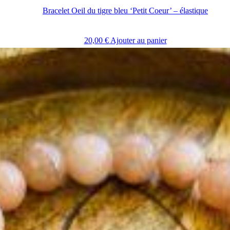
Bracelet Oeil du tigre bleu ‘Petit Coeur’ – élastique
20,00
€
Ajouter au panier