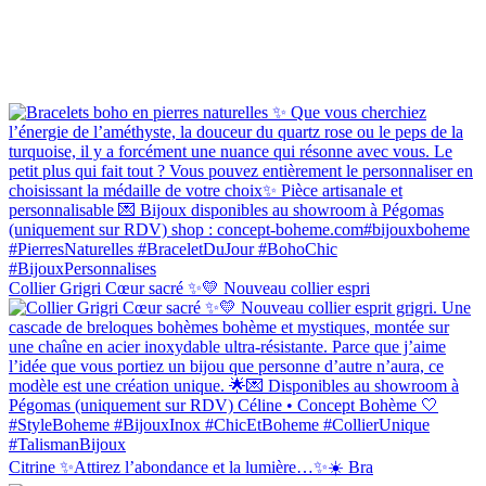
Collier Grigri Cœur sacré ✨💛 Nouveau collier espri
Citrine ✨Attirez l’abondance et la lumière…✨☀️ Bra