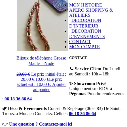
MON HISTOIRE
APERO SHOPPING &
ATELIERS
DECORATION
D’INTERIEUR
DECORATION
D’EVENEMENTS
CONTACT
MON COMPTE
Bijoux de téléphone Grosse
CONTACT
Maille – Nude
📞 Service Client
Du Lundi
au Samedi : 10h – 18h
20,00
€
Le prix initial était :
20,00 €.
10,00
€
Le prix
✨ Showroom Privé
actuel est : 10,00 €.
Ajouter
Uniquement sur RDV à
au panier
Pégomas
Prendre rendez-vous
:
06 18 36 86 64
🌿 Déco & Événements
Conseil & Repérage (06 et 83) De Saint-
Tropez à Monaco Contactez Céline :
06 18 36 86 64
👉
Une question ? Contactez-moi ici