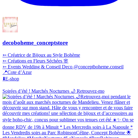
decoboheme_conceptstore
➳ Créatrice de Bijoux au Style Bohème
➳ Créations en Fleurs Séchées 🌸
➳ Events Wedding & Conseil Deco @conceptboheme.conseil
📍Cote d’Azur
⬇️E-shop
Soirées d’été ! Marchés Nocturnes 🌙 Retrouvez-mo