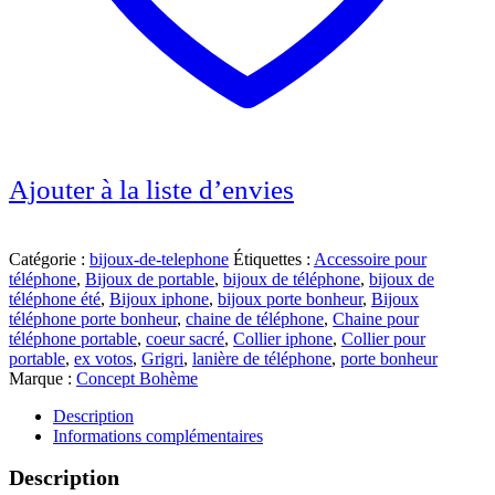
Ajouter à la liste d’envies
Catégorie :
bijoux-de-telephone
Étiquettes :
Accessoire pour
téléphone
,
Bijoux de portable
,
bijoux de téléphone
,
bijoux de
téléphone été
,
Bijoux iphone
,
bijoux porte bonheur
,
Bijoux
téléphone porte bonheur
,
chaine de téléphone
,
Chaine pour
téléphone portable
,
coeur sacré
,
Collier iphone
,
Collier pour
portable
,
ex votos
,
Grigri
,
lanière de téléphone
,
porte bonheur
Marque :
Concept Bohème
Description
Informations complémentaires
Description