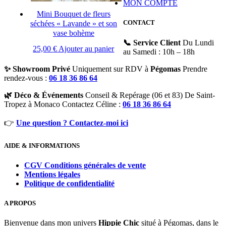
MON COMPTE
Mini Bouquet de fleurs
CONTACT
séchées « Lavande » et son
vase bohème
📞 Service Client
Du Lundi
25,00
€
Ajouter au panier
au Samedi : 10h – 18h
✨ Showroom Privé
Uniquement sur RDV à
Pégomas
Prendre
rendez-vous :
06 18 36 86 64
🌿 Déco & Événements
Conseil & Repérage (06 et 83) De Saint-
Tropez à Monaco Contactez Céline :
06 18 36 86 64
👉
Une question ? Contactez-moi ici
AIDE & INFORMATIONS
CGV Conditions générales de vente
Mentions légales
Politique de confidentialité
A PROPOS
Bienvenue dans mon univers
Hippie Chic
situé à Pégomas, dans le