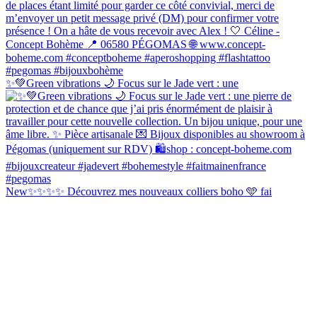
✨💚Green vibrations 🌙 Focus sur le Jade vert : une
New✨✨✨✨ Découvrez mes nouveaux colliers boho 🩵 fai