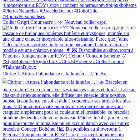
Collier Grigri Cœur sacré ✨💛 Nouveau collier espri
Citrine ✨Attirez l’abondance et la lumière…✨☀️ Bra