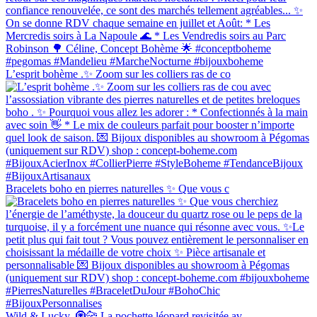
L’esprit bohème .✨ Zoom sur les colliers ras de co
Bracelets boho en pierres naturelles ✨ Que vous c
Wild & Lucky. 🧿🐆 La pochette léopard revisitée av