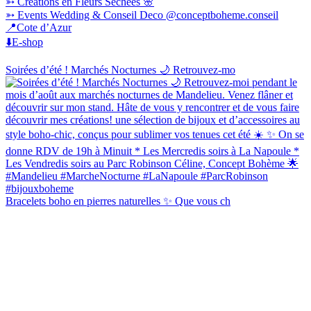
➳ Créations en Fleurs Séchées 🌸
➳ Events Wedding & Conseil Deco @conceptboheme.conseil
📍Cote d’Azur
⬇️E-shop
Soirées d’été ! Marchés Nocturnes 🌙 Retrouvez-mo
Bracelets boho en pierres naturelles ✨ Que vous ch