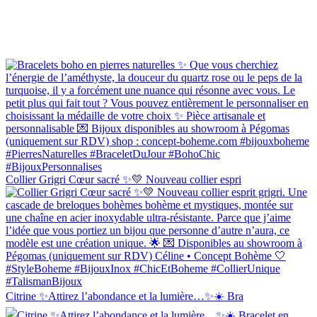
Collier Grigri Cœur sacré ✨💛 Nouveau collier espri
Citrine ✨Attirez l’abondance et la lumière…✨☀️ Bra