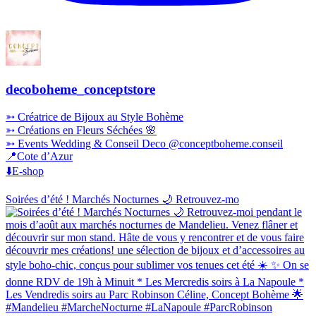
decoboheme_conceptstore
➳ Créatrice de Bijoux au Style Bohème
➳ Créations en Fleurs Séchées 🌸
➳ Events Wedding & Conseil Deco @conceptboheme.conseil
📍Cote d’Azur
⬇️E-shop
Soirées d’été ! Marchés Nocturnes 🌙 Retrouvez-mo