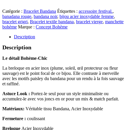
Catégorie :
Bracelet Bandana
Étiquettes :
accessoire festival.
,
banadana rouge
,
bandana noir
,
bijou acier inoxydable femme
,
bracelet grigri
,
Bracelet textile bandana
,
bracelet vierge
,
manchette
bohème
Marque :
Concept Bohème
Description
Description
Le détail Bohème-Chic
La breloque en acier inox (plume, soleil, œil protecteur ou fleur
sauvage) est le point focal de ce bijou. Elle contraste à merveille
avec les motifs paisley du bandana pour un rendu à la fois sauvage
et raffiné.
Astuce Look :
Portez-le seul pour un style minimaliste ou
accumulez-le avec vos joncs en or pour un mix & match parfait.
Matériaux:
Véritable tissu Bandana, Acier Inoxydable
Fermeture :
coulissant
Breloque
Acier Inoxydable