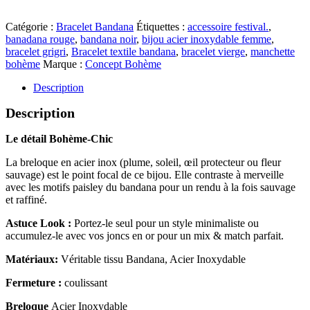
Catégorie :
Bracelet Bandana
Étiquettes :
accessoire festival.
,
banadana rouge
,
bandana noir
,
bijou acier inoxydable femme
,
bracelet grigri
,
Bracelet textile bandana
,
bracelet vierge
,
manchette
bohème
Marque :
Concept Bohème
Description
Description
Le détail Bohème-Chic
La breloque en acier inox (plume, soleil, œil protecteur ou fleur
sauvage) est le point focal de ce bijou. Elle contraste à merveille
avec les motifs paisley du bandana pour un rendu à la fois sauvage
et raffiné.
Astuce Look :
Portez-le seul pour un style minimaliste ou
accumulez-le avec vos joncs en or pour un mix & match parfait.
Matériaux:
Véritable tissu Bandana, Acier Inoxydable
Fermeture :
coulissant
Breloque
Acier Inoxydable