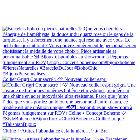
Collier Grigri Cœur sacré ✨💛 Nouveau collier espri
Citrine ✨Attirez l’abondance et la lumière…✨☀️ Bra