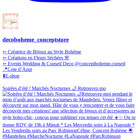
decoboheme_conceptstore
➳ Créatrice de Bijoux au Style Bohème
➳ Créations en Fleurs Séchées 🌸
➳ Events Wedding & Conseil Deco @conceptboheme.conseil
📍Cote d’Azur
⬇️E-shop
Soirées d’été ! Marchés Nocturnes 🌙 Retrouvez-mo