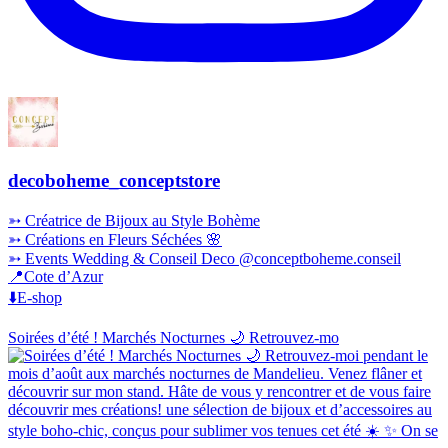
decoboheme_conceptstore
➳ Créatrice de Bijoux au Style Bohème
➳ Créations en Fleurs Séchées 🌸
➳ Events Wedding & Conseil Deco @conceptboheme.conseil
📍Cote d’Azur
⬇️E-shop
Soirées d’été ! Marchés Nocturnes 🌙 Retrouvez-mo