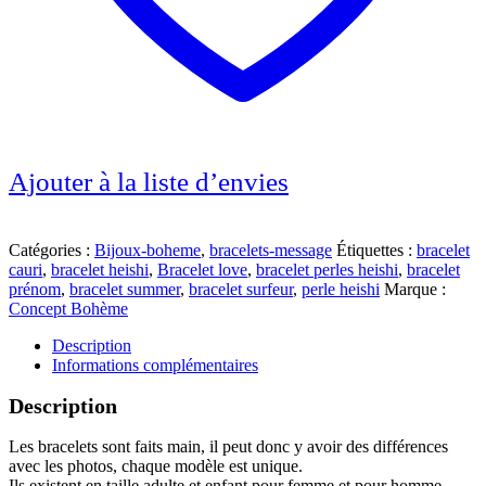
Ajouter à la liste d’envies
Catégories :
Bijoux-boheme
,
bracelets-message
Étiquettes :
bracelet
cauri
,
bracelet heishi
,
Bracelet love
,
bracelet perles heishi
,
bracelet
prénom
,
bracelet summer
,
bracelet surfeur
,
perle heishi
Marque :
Concept Bohème
Description
Informations complémentaires
Description
Les bracelets sont faits main, il peut donc y avoir des différences
avec les photos, chaque modèle est unique.
Ils existent en taille adulte et enfant pour femme et pour homme.