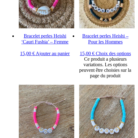
Bracelet perles Heishi
Bracelet perles Heishi –
‘Cauri Fushia’ – Femme
Pour les Hommes
15,00
€
Ajouter au panier
15,00
€
Choix des options
Ce produit a plusieurs
variations. Les options
peuvent être choisies sur la
page du produit