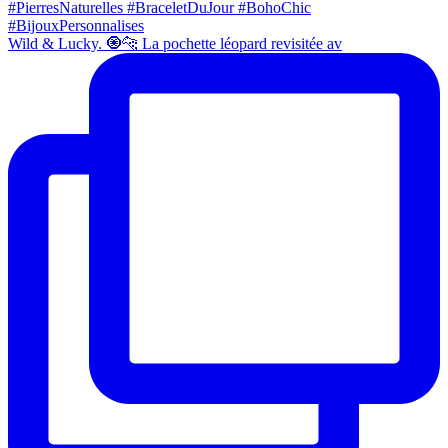
Wild & Lucky. 🧿🐆 La pochette léopard revisitée av