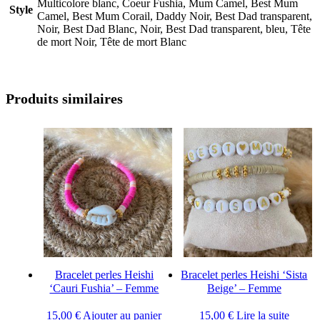
Multicolore blanc, Coeur Fushia, Mum Camel, Best Mum
Style
Camel, Best Mum Corail, Daddy Noir, Best Dad transparent,
Noir, Best Dad Blanc, Noir, Best Dad transparent, bleu, Tête
de mort Noir, Tête de mort Blanc
Produits similaires
Bracelet perles Heishi
Bracelet perles Heishi ‘Sista
‘Cauri Fushia’ – Femme
Beige’ – Femme
15,00
€
Ajouter au panier
15,00
€
Lire la suite