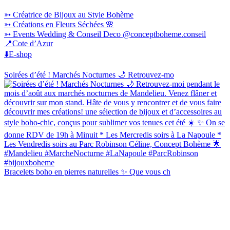
➳ Créatrice de Bijoux au Style Bohème
➳ Créations en Fleurs Séchées 🌸
➳ Events Wedding & Conseil Deco @conceptboheme.conseil
📍Cote d’Azur
⬇️E-shop
Soirées d’été ! Marchés Nocturnes 🌙 Retrouvez-mo
Bracelets boho en pierres naturelles ✨ Que vous ch