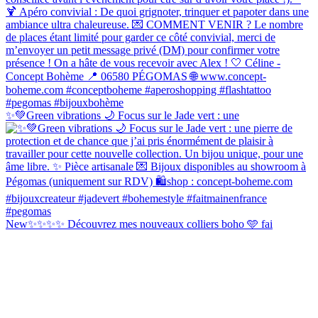
✨💚Green vibrations 🌙 Focus sur le Jade vert : une
New✨✨✨✨ Découvrez mes nouveaux colliers boho 🩵 fai