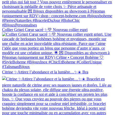
Collier Grigri Cœur sacré ✨💛 Nouveau collier espri
Citrine ✨Attirez l’abondance et la lumière…✨☀️ Bra