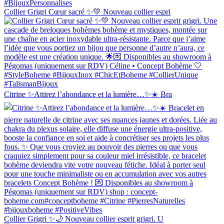
Collier Grigri Cœur sacré ✨💛 Nouveau collier espri
Citrine ✨Attirez l’abondance et la lumière…✨☀️ Bra
Collier Grigri ✨🌙 Nouveau collier esprit grigri. U