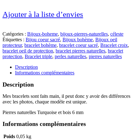
Ajouter à la liste d’envies
Catégories :
Bijoux-boheme
,
bijoux-pierres-naturelles
,
céleste
Étiquettes :
Bijou coeur sacré
,
Bijoux bohème
,
Bijoux oeil
protecteur
,
bracelet bohème
,
bracelet coeur sacré
,
Bracelet croix
,
bracelet oeil de protection
,
bracelet pierres naturelles
,
bracelet
protection
,
Bracelet triple
,
perles naturelles
,
pierres naturelles
Description
Informations complémentaires
Description
Mes bracelets sont faits main, il peut donc y avoir des différences
avec les photos, chaque modèle est unique.
Pierres naturelles Turquoise et bois 6 mm
Informations complémentaires
Poids
0,05 kg