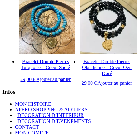
Bracelet Double Pierres
Bracelet Double Pierres
Turquoise – Coeur Sacré
Obsidienne – Coeur Oeil
Doré
29,00
€
Ajouter au panier
29,00
€
Ajouter au panier
Infos
MON HISTOIRE
APERO SHOPPING & ATELIERS
DECORATION D’INTERIEUR
DECORATION D’EVENEMENTS
CONTACT
MON COMPTE