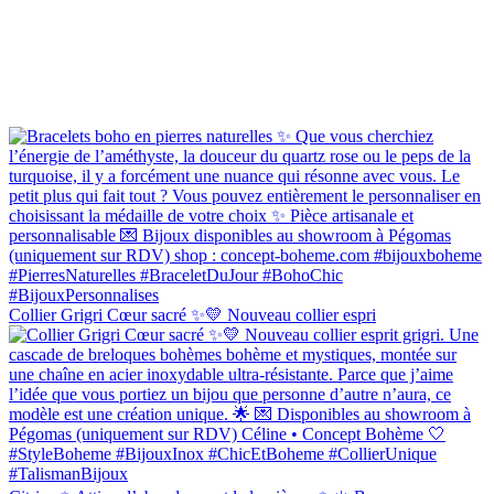
Collier Grigri Cœur sacré ✨💛 Nouveau collier espri