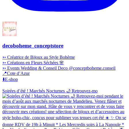
decoboheme_conceptstore
➳ Créatrice de Bijoux au Style Bohème
➳ Créations en Fleurs Séchées 🌸
➳ Events Wedding & Conseil Deco @conceptboheme.conseil
📍Cote d’Azur
⬇️E-shop
Soirées d’été ! Marchés Nocturnes 🌙 Retrouvez-mo