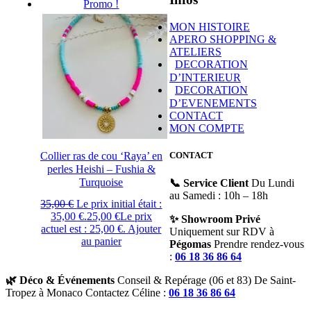
Promo !
MON HISTOIRE
APERO SHOPPING &
ATELIERS
DECORATION
D’INTERIEUR
DECORATION
D’EVENEMENTS
CONTACT
MON COMPTE
Collier ras de cou ‘Raya’ en
CONTACT
perles Heishi – Fushia &
Turquoise
📞 Service Client
Du Lundi
au Samedi : 10h – 18h
35,00
€
Le prix initial était :
35,00 €.
25,00
€
Le prix
✨ Showroom Privé
actuel est : 25,00 €.
Ajouter
Uniquement sur RDV à
au panier
Pégomas
Prendre rendez-vous
:
06 18 36 86 64
🌿 Déco & Événements
Conseil & Repérage (06 et 83) De Saint-
Tropez à Monaco Contactez Céline :
06 18 36 86 64