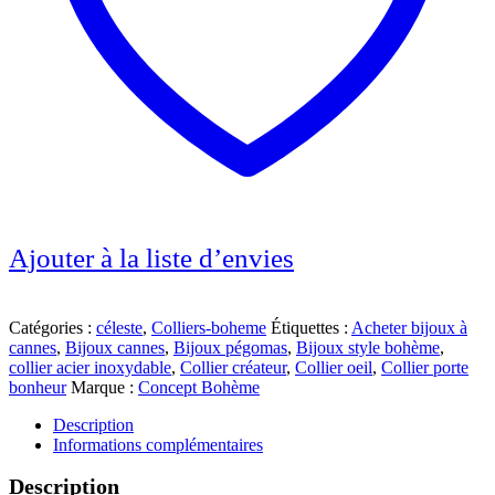
Ajouter à la liste d’envies
Catégories :
céleste
,
Colliers-boheme
Étiquettes :
Acheter bijoux à
cannes
,
Bijoux cannes
,
Bijoux pégomas
,
Bijoux style bohème
,
collier acier inoxydable
,
Collier créateur
,
Collier oeil
,
Collier porte
bonheur
Marque :
Concept Bohème
Description
Informations complémentaires
Description