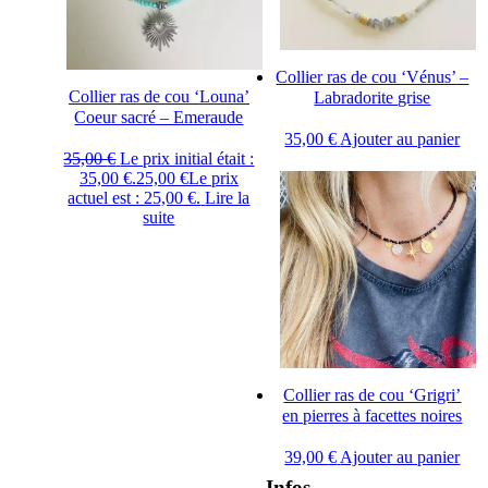
Collier ras de cou ‘Vénus’ –
Collier ras de cou ‘Louna’
Labradorite grise
Coeur sacré – Emeraude
35,00
€
Ajouter au panier
35,00
€
Le prix initial était :
35,00 €.
25,00
€
Le prix
actuel est : 25,00 €.
Lire la
suite
Collier ras de cou ‘Grigri’
en pierres à facettes noires
39,00
€
Ajouter au panier
Infos