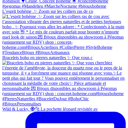
L’esprit bohème .✨ Zoom sur les colliers ras de co
Bracelets boho en pierres naturelles ✨ Que vous c
Wild & Lucky. 🧿🐆 La pochette léopard revisitée av