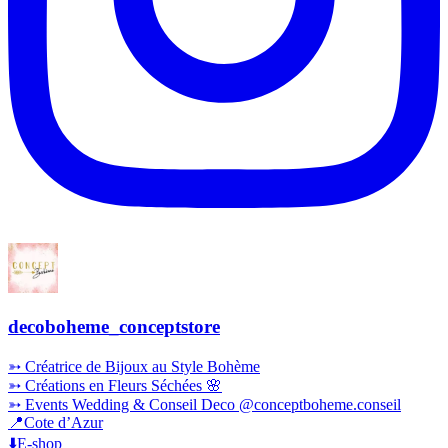
decoboheme_conceptstore
➳ Créatrice de Bijoux au Style Bohème
➳ Créations en Fleurs Séchées 🌸
➳ Events Wedding & Conseil Deco @conceptboheme.conseil
📍Cote d’Azur
⬇️E-shop