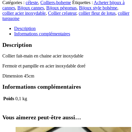
Catégories :
céleste
,
Colliers-boheme
Étiquettes :
Acheter bijoux à
cannes
,
Bijoux cannes
,
Bijoux pégomas
,
Bijoux style bohème
,
collier acier inoxydable
,
Collier créateur
,
collier fleur de lotus
,
collier
turquoise
Description
Informations complémentaires
Description
Collier fait-main en chaine acier inoxydable
Fermoir et pampille en acier inoxydable doré
Dimension 45cm
Informations complémentaires
Poids
0,1 kg
Vous aimerez peut-être aussi…