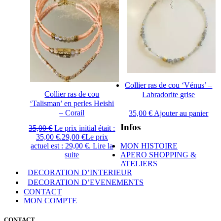
Collier ras de cou ‘Vénus’ –
Collier ras de cou
Labradorite grise
‘Talisman’ en perles Heishi
– Corail
35,00
€
Ajouter au panier
Infos
35,00
€
Le prix initial était :
35,00 €.
29,00
€
Le prix
actuel est : 29,00 €.
Lire la
MON HISTOIRE
suite
APERO SHOPPING &
ATELIERS
DECORATION D’INTERIEUR
DECORATION D’EVENEMENTS
CONTACT
MON COMPTE
CONTACT