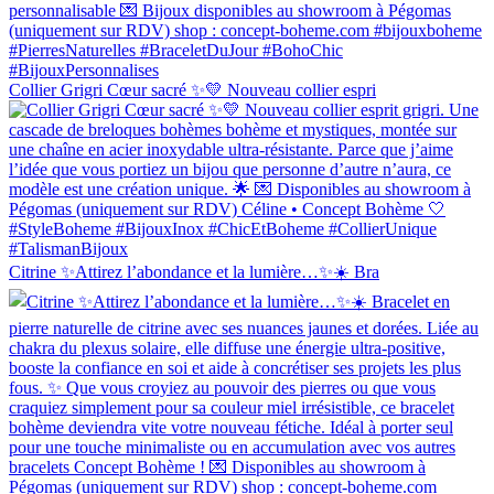
Collier Grigri Cœur sacré ✨💛 Nouveau collier espri
Citrine ✨Attirez l’abondance et la lumière…✨☀️ Bra