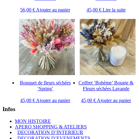
56,00
€
Ajouter au panier
45,00
€
Lire la suite
Bouquet de fleurs séchées
Coffret ‘Bohème’ Bougie &
‘Spring’
Fleurs séchées Lavande
45,00
€
Ajouter au panier
45,00
€
Ajouter au panier
Infos
MON HISTOIRE
APERO SHOPPING & ATELIERS
DECORATION D’INTERIEUR
DECORATION D’EVENEMENTS