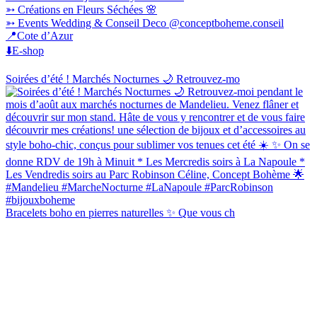
➳ Créations en Fleurs Séchées 🌸
➳ Events Wedding & Conseil Deco @conceptboheme.conseil
📍Cote d’Azur
⬇️E-shop
Soirées d’été ! Marchés Nocturnes 🌙 Retrouvez-mo
Bracelets boho en pierres naturelles ✨ Que vous ch