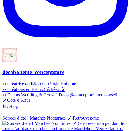
decoboheme_conceptstore
➳ Créatrice de Bijoux au Style Bohème
➳ Créations en Fleurs Séchées 🌸
➳ Events Wedding & Conseil Deco @conceptboheme.conseil
📍Cote d’Azur
⬇️E-shop
Soirées d’été ! Marchés Nocturnes 🌙 Retrouvez-mo