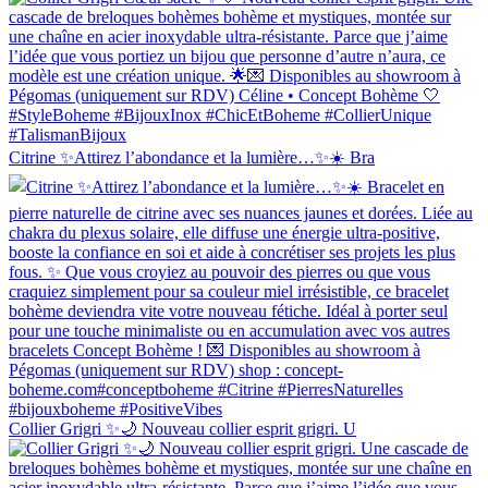
Citrine ✨Attirez l’abondance et la lumière…✨☀️ Bra
Collier Grigri ✨🌙 Nouveau collier esprit grigri. U