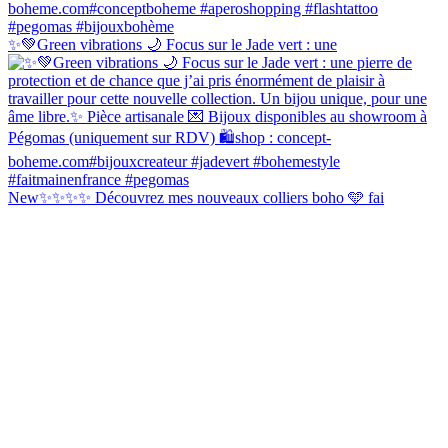
✨💚Green vibrations 🌙 Focus sur le Jade vert : une
New✨✨✨✨ Découvrez mes nouveaux colliers boho 🩵 fai