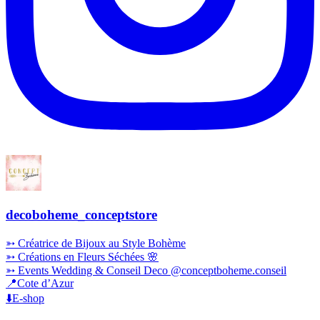
decoboheme_conceptstore
➳ Créatrice de Bijoux au Style Bohème
➳ Créations en Fleurs Séchées 🌸
➳ Events Wedding & Conseil Deco @conceptboheme.conseil
📍Cote d’Azur
⬇️E-shop