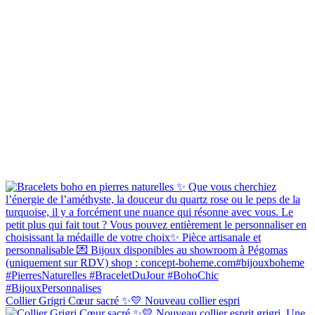
Collier Grigri Cœur sacré ✨💛 Nouveau collier espri