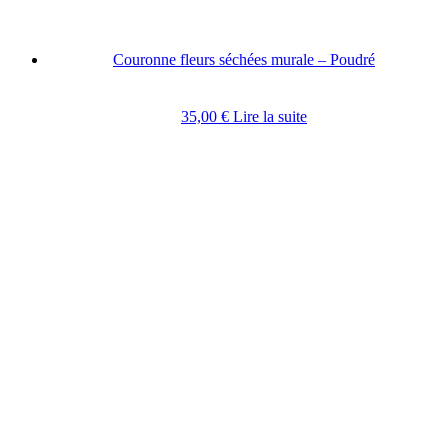
Couronne fleurs séchées murale – Poudré
35,00
€
Lire la suite