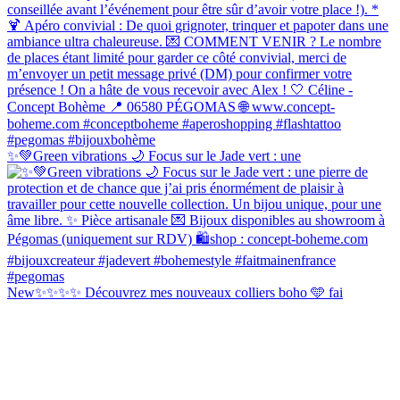
✨💚Green vibrations 🌙 Focus sur le Jade vert : une
New✨✨✨✨ Découvrez mes nouveaux colliers boho 🩵 fai