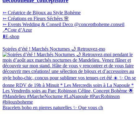
decoboheme_conceptstore
➳ Créatrice de Bijoux au Style Bohème
➳ Créations en Fleurs Séchées 🌸
➳ Events Wedding & Conseil Deco @conceptboheme.conseil
📍Cote d’Azur
⬇️E-shop
Soirées d’été ! Marchés Nocturnes 🌙 Retrouvez-mo
Bracelets boho en pierres naturelles ✨ Que vous ch