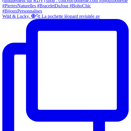
Wild & Lucky. 🧿🐆 La pochette léopard revisitée av