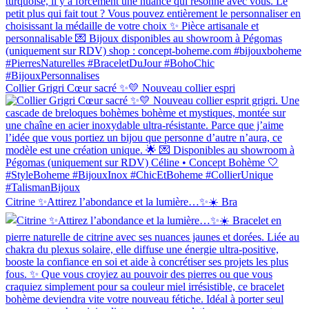
Collier Grigri Cœur sacré ✨💛 Nouveau collier espri
Citrine ✨Attirez l’abondance et la lumière…✨☀️ Bra