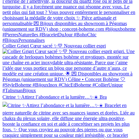
Collier Grigri Cœur sacré ✨💛 Nouveau collier espri
Citrine ✨Attirez l’abondance et la lumière…✨☀️ Bra