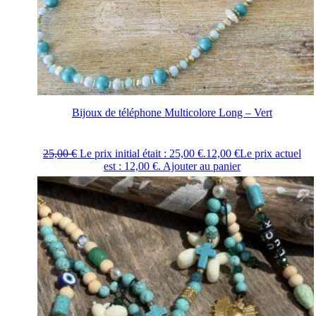
Bijoux de téléphone Multicolore Long – Vert
25,00
€
Le prix initial était : 25,00 €.
12,00
€
Le prix actuel
est : 12,00 €.
Ajouter au panier