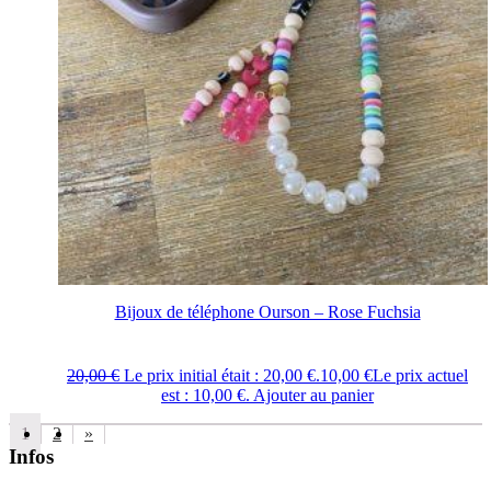
Bijoux de téléphone Ourson – Rose Fuchsia
20,00
€
Le prix initial était : 20,00 €.
10,00
€
Le prix actuel
est : 10,00 €.
Ajouter au panier
1
2
»
Infos