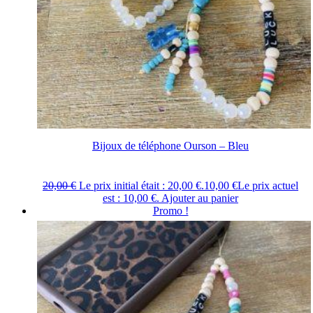
Bijoux de téléphone Ourson – Bleu
20,00
€
Le prix initial était : 20,00 €.
10,00
€
Le prix actuel
est : 10,00 €.
Ajouter au panier
Promo !