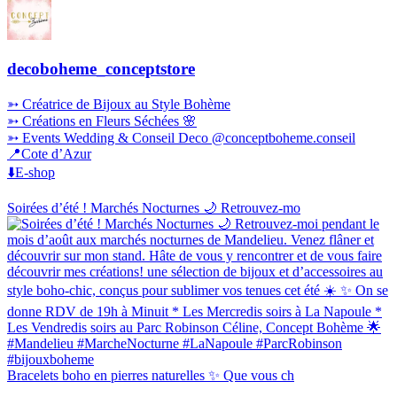
decoboheme_conceptstore
➳ Créatrice de Bijoux au Style Bohème
➳ Créations en Fleurs Séchées 🌸
➳ Events Wedding & Conseil Deco @conceptboheme.conseil
📍Cote d’Azur
⬇️E-shop
Soirées d’été ! Marchés Nocturnes 🌙 Retrouvez-mo
Bracelets boho en pierres naturelles ✨ Que vous ch