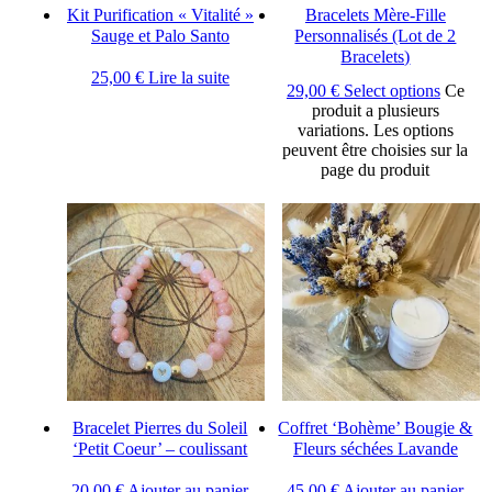
Kit Purification « Vitalité »
Bracelets Mère-Fille
Sauge et Palo Santo
Personnalisés (Lot de 2
Bracelets)
25,00
€
Lire la suite
29,00
€
Select options
Ce
produit a plusieurs
variations. Les options
peuvent être choisies sur la
page du produit
Bracelet Pierres du Soleil
Coffret ‘Bohème’ Bougie &
‘Petit Coeur’ – coulissant
Fleurs séchées Lavande
20,00
€
Ajouter au panier
45,00
€
Ajouter au panier