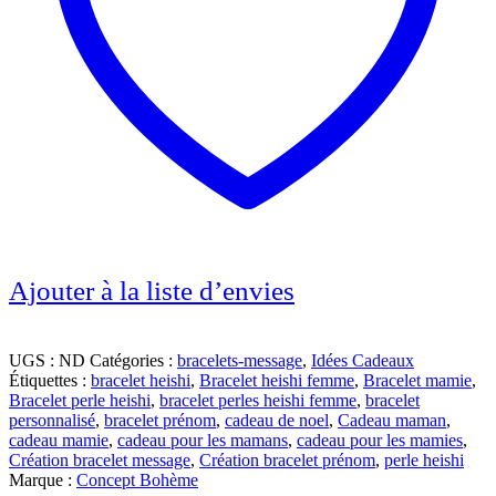
Ajouter à la liste d’envies
UGS :
ND
Catégories :
bracelets-message
,
Idées Cadeaux
Étiquettes :
bracelet heishi
,
Bracelet heishi femme
,
Bracelet mamie
,
Bracelet perle heishi
,
bracelet perles heishi femme
,
bracelet
personnalisé
,
bracelet prénom
,
cadeau de noel
,
Cadeau maman
,
cadeau mamie
,
cadeau pour les mamans
,
cadeau pour les mamies
,
Création bracelet message
,
Création bracelet prénom
,
perle heishi
Marque :
Concept Bohème