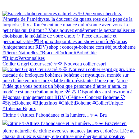
Collier Grigri Cœur sacré ✨💛 Nouveau collier espri
Citrine ✨Attirez l’abondance et la lumière…✨☀️ Bra