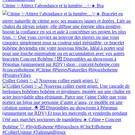
Citrine ✨Attirez l’abondance et la lumière…✨☀️ Bra
Collier Grigri ✨🌙 Nouveau collier esprit grigri. U