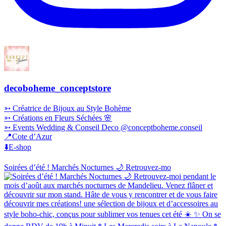
decoboheme_conceptstore
➳ Créatrice de Bijoux au Style Bohème
➳ Créations en Fleurs Séchées 🌸
➳ Events Wedding & Conseil Deco @conceptboheme.conseil
📍Cote d’Azur
⬇️E-shop
Soirées d’été ! Marchés Nocturnes 🌙 Retrouvez-mo