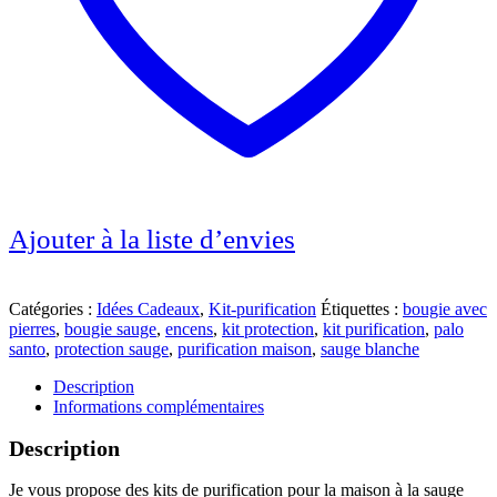
Ajouter à la liste d’envies
Catégories :
Idées Cadeaux
,
Kit-purification
Étiquettes :
bougie avec
pierres
,
bougie sauge
,
encens
,
kit protection
,
kit purification
,
palo
santo
,
protection sauge
,
purification maison
,
sauge blanche
Description
Informations complémentaires
Description
Je vous propose des kits de purification pour la maison à la sauge